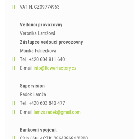
VAT N. CZ09774963
Vedoucí provozovny
Veronika Lamžová
Zástupce vedoucí provozovny
Monika Fulnečková
Tel.: +420 604 811 640
E-mail:
info@flowerfactory.cz
Supervision
Radek Lamža
Tel.: +420 603 840 477
E-mail:
lamza.radek@gmail.com
Bankovní spojení:
Číslo účtu v CZK: 296438684/0300