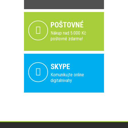
POŠTOVNÉ
Nákup nad 5.000 Kč
poštovné zdarma!
SKYPE
Komunikujte online
digitalnivahy