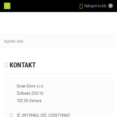
Nákupní košík:
0
Digitální váhy
KONTAKT
Grow Store s.r.o.
Žofinská 233/10
702 00 Ostrava
IČ: 09774963, DIČ: CZ09774963