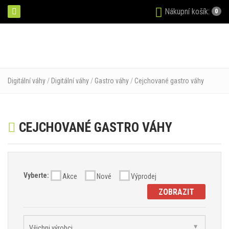
Nákupní košík:
0
Digitální váhy
/
Digitální váhy
/
Gastro váhy
/
Cejchované gastro váhy
CEJCHOVANÉ GASTRO VÁHY
Vyberte:
Akce
Nové
Výprodej
ZOBRAZIT