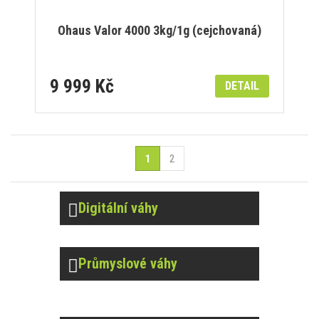
Ohaus Valor 4000 3kg/1g (cejchovaná)
9 999 Kč
DETAIL
1
2
Digitální váhy
Průmyslové váhy