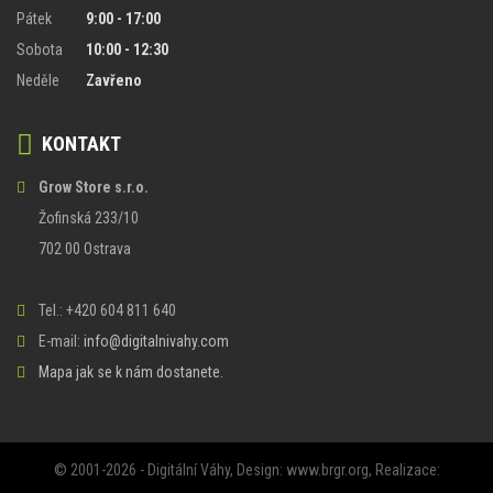
Pátek
9:00 - 17:00
Sobota
10:00 - 12:30
Neděle
Zavřeno
KONTAKT
Grow Store s.r.o.
Žofinská 233/10
702 00 Ostrava
Tel.: +420 604 811 640
E-mail:
info@digitalnivahy.com
Mapa jak se k nám dostanete.
© 2001-2026 - Digitální Váhy, Design:
www.brgr.org
, Realizace: