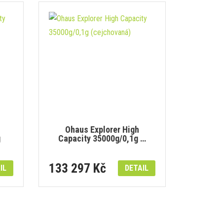
Ohaus Explorer High
g
Capacity 35000g/0,1g …
133 297 Kč
IL
DETAIL