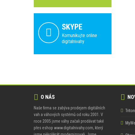
SKYPE
Komunikujte online
digitalnivahy
O NÁS
NOV
Naše firma se zabýva prodejem digitálních
Trito
vah a váhových systémů od roku 2001. V
roce 2005 jsme váhy začali prodávat také
MyWei
přes eshop www.digitalnivahy.com, který
jsme několikrát modernizovali. Jsme