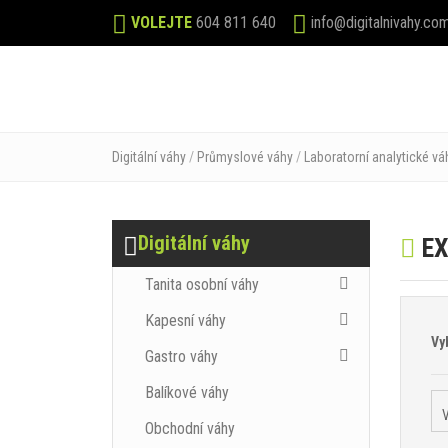
VOLEJTE
604 811 640
info@digitalnivahy.co
E-S
Digitální váhy
/
Průmyslové váhy
/
Laboratorní analytické vá
Digitální váhy
EX
Tanita osobní váhy
Kapesní váhy
Vy
Gastro váhy
Balíkové váhy
Obchodní váhy