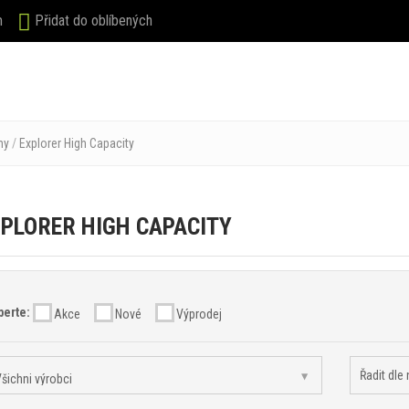
m
Přidat do oblíbených
HOP
KDO JSME
NOVINKY
KONTAKT
hy
/
Explorer High Capacity
PLORER HIGH CAPACITY
berte:
Akce
Nové
Výprodej