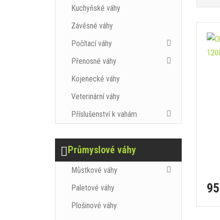
Kuchyňské váhy
Závěsné váhy
Počítací váhy
Přenosné váhy
Kojenecké váhy
Veterinární váhy
Příslušenství k vahám
Průmyslové váhy
Můstkové váhy
95
Paletové váhy
Plošinové váhy