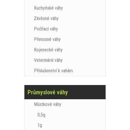
Kuchyňské váhy
Závěsné váhy
Počítací váhy
Přenosné váhy
Kojenecké váhy
Veterinární váhy
Příslušenství k vahám
Průmyslové váhy
Můstkové váhy
0,5g
1g