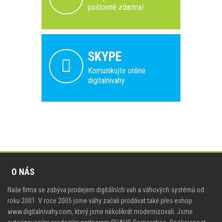
poštovné zdarma!
SKYPE
Komunikujte online
digitalnivahy
O NÁS
Naše firma se zabýva prodejem digitálních vah a váhových systémů od
roku 2001. V roce 2005 jsme váhy začali prodávat také přes eshop
www.digitalnivahy.com, který jsme několikrát modernizovali. Jsme