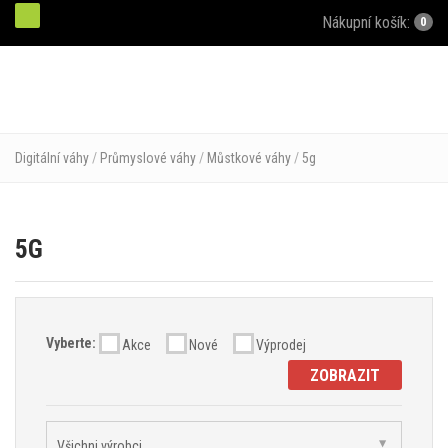
Nákupní košík:
0
Digitální váhy
/
Průmyslové váhy
/
Můstkové váhy
/
5g
5G
Vyberte:
Akce
Nové
Výprodej
ZOBRAZIT