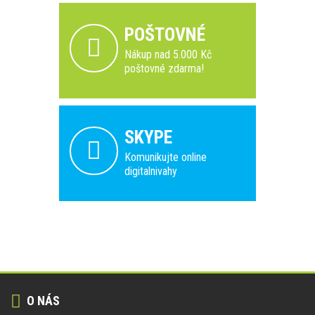
POŠTOVNÉ
Nákup nad 5.000 Kč
poštovné zdarma!
SKYPE
Komunikujte online
digitalnivahy
O NÁS