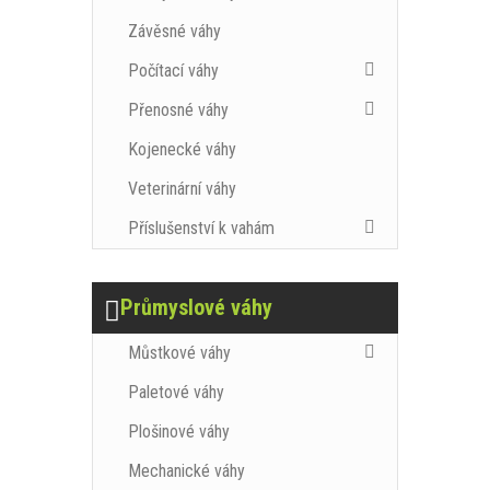
Závěsné váhy
Počítací váhy
Přenosné váhy
Kojenecké váhy
Veterinární váhy
Příslušenství k vahám
Průmyslové váhy
Můstkové váhy
Paletové váhy
Plošinové váhy
Mechanické váhy