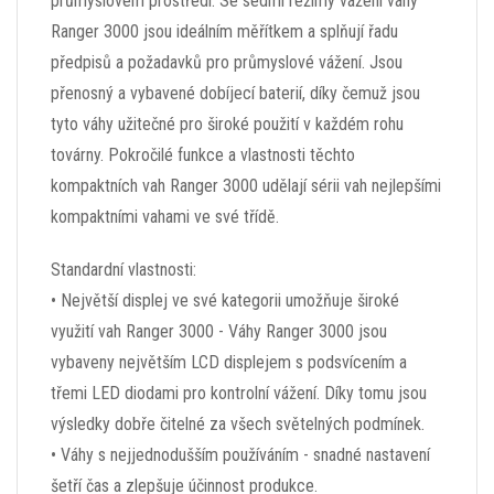
průmyslovém prostředí. Se sedmi režimy vážení váhy
Ranger 3000 jsou ideálním měřítkem a splňují řadu
předpisů a požadavků pro průmyslové vážení. Jsou
přenosný a vybavené dobíjecí baterií, díky čemuž jsou
tyto váhy užitečné pro široké použití v každém rohu
továrny. Pokročilé funkce a vlastnosti těchto
kompaktních vah Ranger 3000 udělají sérii vah nejlepšími
kompaktními vahami ve své třídě.
Standardní vlastnosti:
• Největší displej ve své kategorii umožňuje široké
využití vah Ranger 3000 - Váhy Ranger 3000 jsou
vybaveny největším LCD displejem s podsvícením a
třemi LED diodami pro kontrolní vážení. Díky tomu jsou
výsledky dobře čitelné za všech světelných podmínek.
• Váhy s nejjednodušším používáním - snadné nastavení
šetří čas a zlepšuje účinnost produkce.