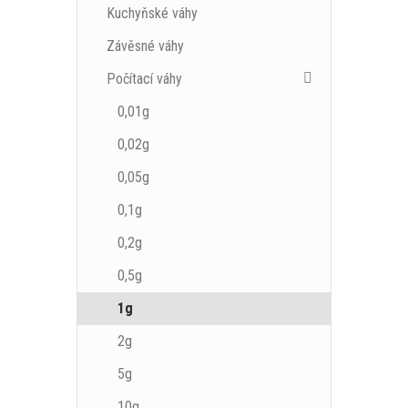
Kuchyňské váhy
Závěsné váhy
Počítací váhy
0,01g
0,02g
0,05g
0,1g
0,2g
0,5g
1g
2g
5g
10g