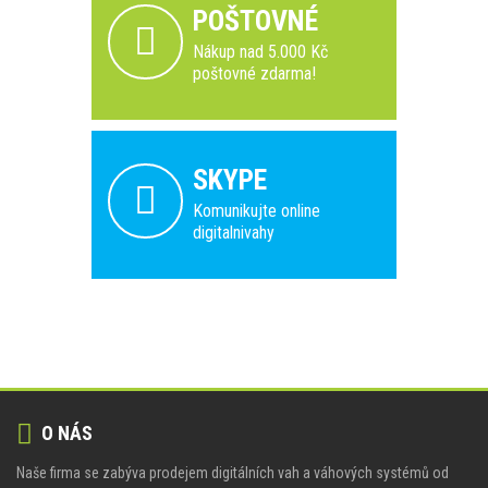
POŠTOVNÉ
Nákup nad 5.000 Kč
poštovné zdarma!
SKYPE
Komunikujte online
digitalnivahy
O NÁS
Naše firma se zabýva prodejem digitálních vah a váhových systémů od