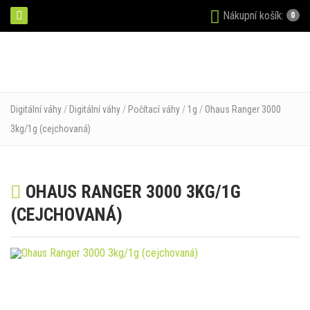
Nákupní košík:
0
Digitální váhy
/
Digitální váhy
/
Počítací váhy
/
1g
/
Ohaus Ranger 3000
3kg/1g (cejchovaná)
OHAUS RANGER 3000 3KG/1G
(CEJCHOVANÁ)