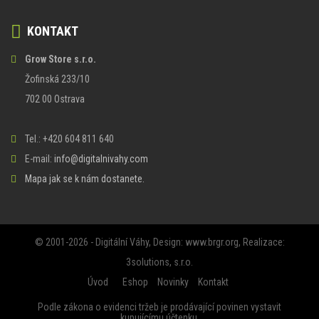
KONTAKT
Grow Store s.r.o.
Žofinská 233/10
702 00 Ostrava
Tel.: +420 604 811 640
E-mail:
info@digitalnivahy.com
Mapa jak se k nám dostanete.
© 2001-2026 - Digitální Váhy, Design:
www.brgr.org
, Realizace:
3solutions, s.r.o.
Úvod
Eshop
Novinky
Kontakt
Podle zákona o evidenci tržeb je prodávající povinen vystavit
kupujícímu účtenku.