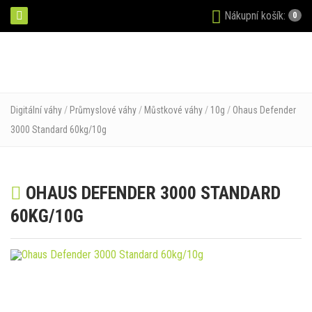
Nákupní košík:
0
Digitální váhy
/
Průmyslové váhy
/
Můstkové váhy
/
10g
/
Ohaus Defender
3000 Standard 60kg/10g
OHAUS DEFENDER 3000 STANDARD
60KG/10G