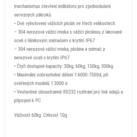
mechanismus otevření indikátoru pro zjednodušení
servizných zákroků.
• Dvě vyhotovení vážících plošin ve třech velikostech:
– 304 nerezová vážící miska s vážící plošinou z lakované
oceli s hliníkovým snímačem s krytím IP67
– 304 nerezová vážící miska, plošina a snímač z
nerezové oceli s krytím IP67
• Čtyři dostupné kapacity: 30kg, 60kg, 150kg, 300kg
• Maximální zobrazitelné dělení 1:6000-7500d, při
ověřených modelů 1:3000 e
• Vestavěné oboustranné RS232 rozhraní pro tisk údajů a
připojení k PC
Váživost 60kg. Citlivost 10g.