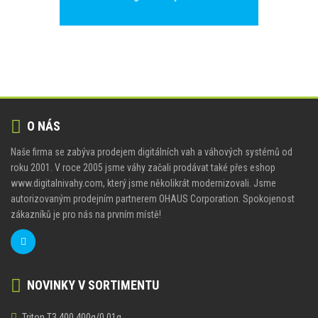
O NÁS
Naše firma se zabýva prodejem digitálních vah a váhových systémů od
roku 2001. V roce 2005 jsme váhy začali prodávat také přes eshop
www.digitalnivahy.com, který jsme několikrát modernizovali. Jsme
autorizovaným prodejním partnerem OHAUS Corporation. Spokojenost
zákazníků je pro nás na prvním místě!
NOVINKY V SORTIMENTU
Triton T3 400 400g/0,01g