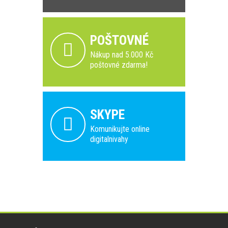
POŠTOVNÉ
Nákup nad 5.000 Kč
poštovné zdarma!
SKYPE
Komunikujte online
digitalnivahy