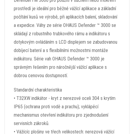
DefenderTM 3000 pro použití v suchém nebo mokrém
prostředí je ideální pro běžné vážící aplikace a základní
počítání kusů ve výrobě, při aplikacích balení, skladování
a expedice. Váhy ze série OHAUS Defender ™ 3000 se
skládají z robustního trubkového rámu a indikátoru s
dotykovým ovládáním s LCD displejem se zabudovanou
dobíjecí baterií a s flexibilními možnostmi montáže
indikátoru. Série vah OHAUS Defender ™ 3000 je
správným řešením pro náročnější vážící aplikace s
dobrou cenovou dostupností.
Standardní charakteristika
• T32XW indikátor - kryt z nerezové oceli 304 s krytím
IP65 (ochrana proti vodě a prachu); vyklápěcí
mechanismus otevření indikátoru pro zjednodušení
servisních zákroků.
• Vážícíc plošiny ve třech velikostech: nerezová vážící