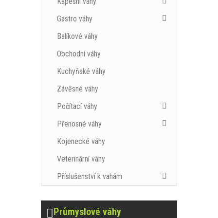
Kapesní váhy
Gastro váhy
Balíkové váhy
Obchodní váhy
Kuchyňské váhy
Závěsné váhy
Počítací váhy
Přenosné váhy
Kojenecké váhy
Veterinární váhy
Příslušenství k vahám
Průmyslové váhy