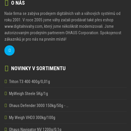
O NÁS
Naše firma se zabýva prodejem digitálních vah a váhových systémů od
roku 2001. V roce 2005 jsme váhy začali prodávat také přes eshop
www.digitalnivahy.com, který jsme několikrát modernizovali. Jsme
autorizovaným prodejním partnerem OHAUS Corporation. Spokojenost
zákazníků je pro nás na prvním místě!
NOVINKY V SORTIMENTU
Triton T3 400 400g/0,01g
MyWeigh Steele 5Kg/1g
Ohaus Defender 3000 150kg/50g - …
My Weigh VHD3 300kg/100g
Ohaus Navigator NV 1200g/0,1g