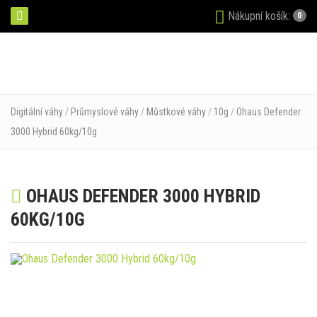
Nákupní košík:
0
Digitální váhy
/
Průmyslové váhy
/
Můstkové váhy
/
10g
/
Ohaus Defender
3000 Hybrid 60kg/10g
OHAUS DEFENDER 3000 HYBRID
60KG/10G