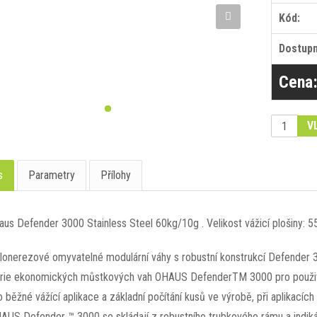
Kód:
Dostupn
Cena
V
s
Parametry
Přílohy
aus Defender 3000 Stainless Steel 60kg/10g . Velikost vážicí plošiny
lonerezové omyvatelné modulární váhy s robustní konstrukcí Defender 3
rie ekonomických můstkových vah OHAUS DefenderTM 3000 pro použití
o běžné vážící aplikace a základní počítání kusů ve výrobě, při aplikacích
AUS Defender ™ 3000 se skládají z robustního trubkového rámu a indik