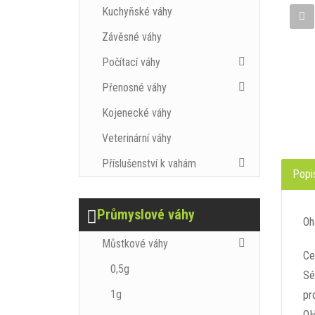
Kuchyňské váhy
Závěsné váhy
Počítací váhy
Přenosné váhy
Kojenecké váhy
Veterinární váhy
Příslušenství k vahám
Popi
Průmyslové váhy
Oh
Můstkové váhy
Ce
0,5g
Sé
1g
pr
OH