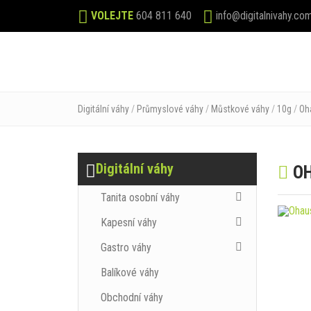
VOLEJTE
604 811 640
info@digitalnivahy.co
E-S
Digitální váhy
/
Průmyslové váhy
/
Můstkové váhy
/
10g
/
Oh
Digitální váhy
OH
Tanita osobní váhy
Kapesní váhy
Gastro váhy
Balíkové váhy
Obchodní váhy