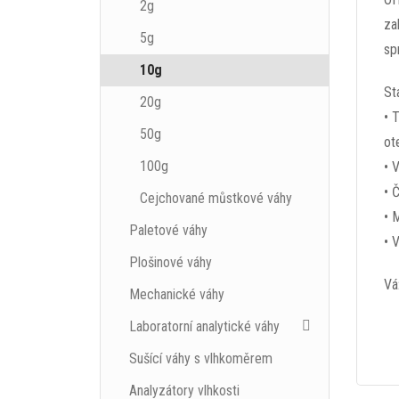
2g
za
5g
sp
10g
St
20g
• 
50g
ot
100g
• 
• 
Cejchované můstkové váhy
• 
Paletové váhy
• 
Plošinové váhy
Vá
Mechanické váhy
Laboratorní analytické váhy
Sušící váhy s vlhkoměrem
Analyzátory vlhkosti