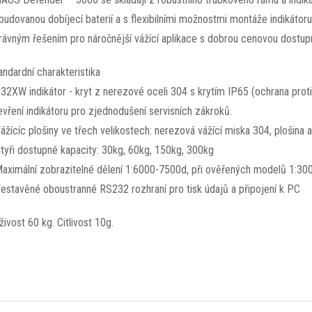
budovanou dobíjecí baterií a s flexibilními možnostmi montáže indikáto
rávným řešením pro náročnější vážící aplikace s dobrou cenovou dostupn
andardní charakteristika
T32XW indikátor - kryt z nerezové oceli 304 s krytím IP65 (ochrana pro
evření indikátoru pro zjednodušení servisních zákroků.
Vážícíc plošiny ve třech velikostech: nerezová vážící miska 304, plošina
Čtyři dostupné kapacity: 30kg, 60kg, 150kg, 300kg
Maximální zobrazitelné dělení 1:6000-7500d, při ověřených modelů 1:30
Vestavěné oboustranné RS232 rozhraní pro tisk údajů a připojení k PC
živost 60 kg. Citlivost 10g.