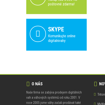
poštovné zdarma!
SKYPE
Komunikujte online
digitalnivahy
O NÁS
NOV
Naše firma se zabýva prodejem digitálních
Trito
vah a váhových systémů od roku 2001. V
roce 2005 jsme váhy začali prodávat také
MyWei