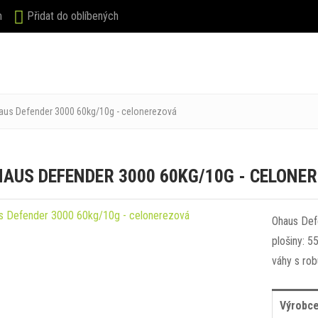
m
Přidat do oblíbených
HOP
KDO JSME
NOVINKY
KONTAKT
aus Defender 3000 60kg/10g - celonerezová
AUS DEFENDER 3000 60KG/10G - CELONE
Ohaus Defe
plošiny: 
váhy s rob
Výrobce