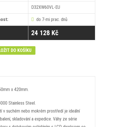
D32XW60VL-EU
ost:
do 7-mi prac. dnů
:
24 128 Kč
LOŽIT DO KOŠÍKU
: 550mm x 420mm.
000 Stainless Steel.
 v suchém nebo mokrém prostředí je ideální
 balení, skladování a expedice. Váhy ze série
átoru s dotykovým ovládáním s LCD displejem se