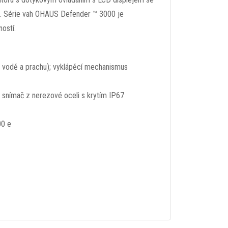
ru. Série vah OHAUS Defender ™ 3000 je
ostí.
ti vodě a prachu); vyklápěcí mechanismus
 a snímač z nerezové oceli s krytím IP67
00 e