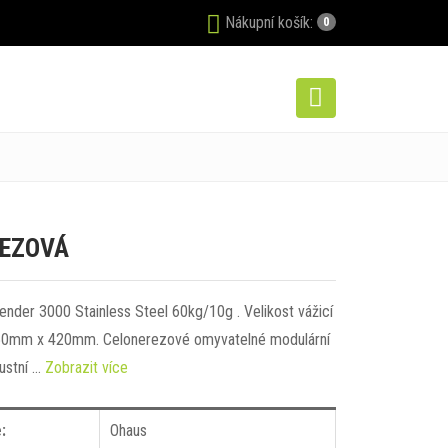
Nákupní košík:
0
REZOVÁ
nder 3000 Stainless Steel 60kg/10g . Velikost vážicí
550mm x 420mm. Celonerezové omyvatelné modulární
ustní …
Zobrazit více
:
Ohaus