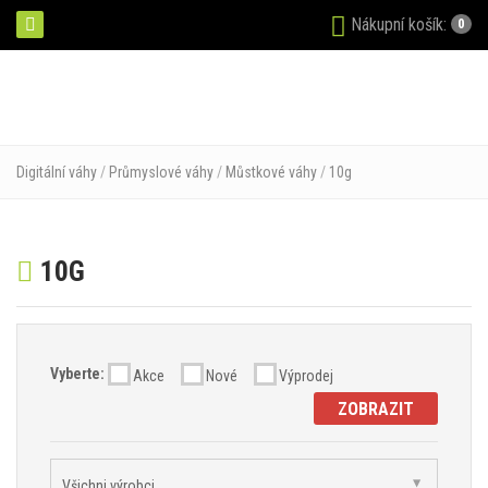
Nákupní košík:
0
Digitální váhy
/
Průmyslové váhy
/
Můstkové váhy
/
10g
10G
Vyberte:
Akce
Nové
Výprodej
ZOBRAZIT