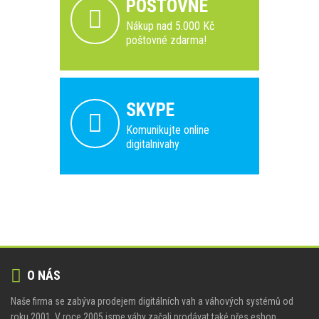
POŠTOVNÉ
Nákup nad 5.000 Kč
poštovné zdarma!
SKYPE
Komunikujte online
digitalnivahy
O NÁS
Naše firma se zabýva prodejem digitálních vah a váhových systémů od
roku 2001. V roce 2005 jsme váhy začali prodávat také přes eshop