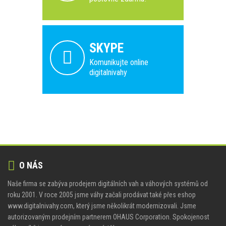
SKYPE
Komunikujte online
digitalnivahy
O NÁS
Naše firma se zabýva prodejem digitálních vah a váhových systémů od
roku 2001. V roce 2005 jsme váhy začali prodávat také přes eshop
www.digitalnivahy.com, který jsme několikrát modernizovali. Jsme
autorizovaným prodejním partnerem OHAUS Corporation. Spokojenost