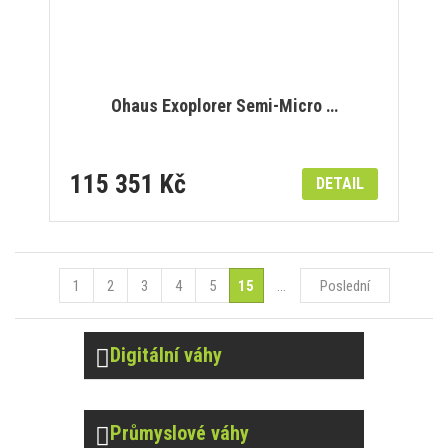
Ohaus Exoplorer Semi-Micro …
115 351 Kč
DETAIL
1
2
3
4
5
15
...
Poslední
Digitální váhy
Průmyslové váhy