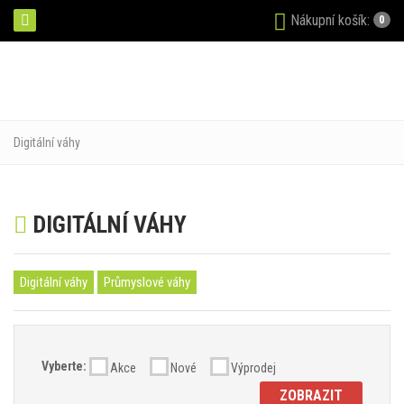
Nákupní košík:
0
Digitální váhy
DIGITÁLNÍ VÁHY
Digitální váhy
Průmyslové váhy
Vyberte:
Akce
Nové
Výprodej
ZOBRAZIT