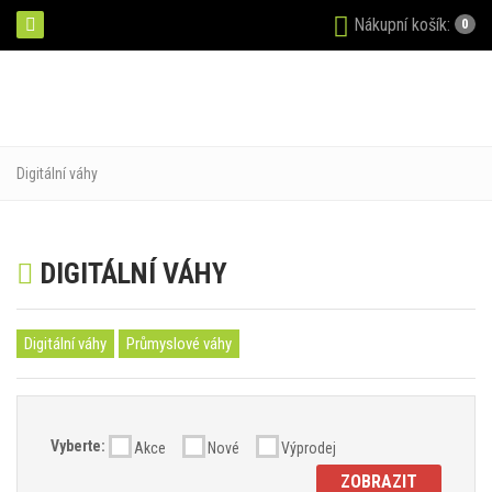
Nákupní košík:
0
Digitální váhy
DIGITÁLNÍ VÁHY
Digitální váhy
Průmyslové váhy
Vyberte:
Akce
Nové
Výprodej
ZOBRAZIT