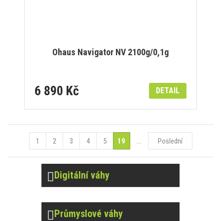
Ohaus Navigator NV 2100g/0,1g
6 890 Kč
DETAIL
1
2
3
4
5
19
...
Poslední
Digitální váhy
Průmyslové váhy