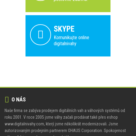
SKYPE
Komunikujte online
digitalnivahy
O NÁS
Naše firma se zabýva prodejem digitálních vah a váhových systémů od
roku 2001. V roce 2005 jsme váhy začali prodávat také přes eshop
www.digitalnivahy.com, který jsme několikrát modernizovali. Jsme
autorizovaným prodejním partnerem OHAUS Corporation. Spokojenost