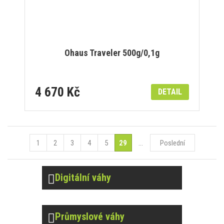
Ohaus Traveler 500g/0,1g
4 670 Kč
DETAIL
1
2
3
4
5
29
...
Poslední
Digitální váhy
Průmyslové váhy