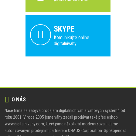
SKYPE
Komunikujte online
digitalnivahy
O NÁS
Naše firma se zabýva prodejem digitálních vah a váhových systémů od
roku 2001. V roce 2005 jsme váhy začali prodávat také přes eshop
www.digitalnivahy.com, který jsme několikrát modernizovali. Jsme
autorizovaným prodejním partnerem OHAUS Corporation. Spokojenost