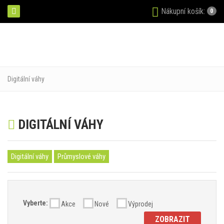
Nákupní košík:
0
Digitální váhy
DIGITÁLNÍ VÁHY
Digitální váhy
Průmyslové váhy
Vyberte:
Akce
Nové
Výprodej
ZOBRAZIT